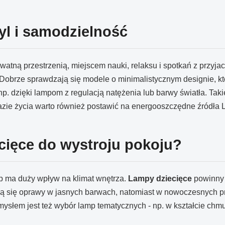
yl i samodzielność
watną przestrzenią, miejscem nauki, relaksu i spotkań z przyjac
Dobrze sprawdzają się modele o minimalistycznym designie, któ
np. dzięki lampom z regulacją natężenia lub barwy światła. Ta
azie życia warto również postawić na energooszczędne źródła LE
cięce do wystroju pokoju?
p ma duży wpływ na klimat wnętrza.
Lampy dziecięce
powinny 
ą się oprawy w jasnych barwach, natomiast w nowoczesnych pr
słem jest też wybór lamp tematycznych - np. w kształcie chmu