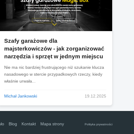
Szafy garażowe dla
majsterkowiczów - jak zorganizować
narzędzia i sprzęt w jednym miejscu
Nie ma nic bardziej frustrującego niż szukanie klucza
nasadowego w stercie przypadkowych rzeczy, kiedy
właśnie urwała...
Michał Jankowski
19.12.2025
sło
Blog
Kontakt
Mapa strony
Polityka prywatności