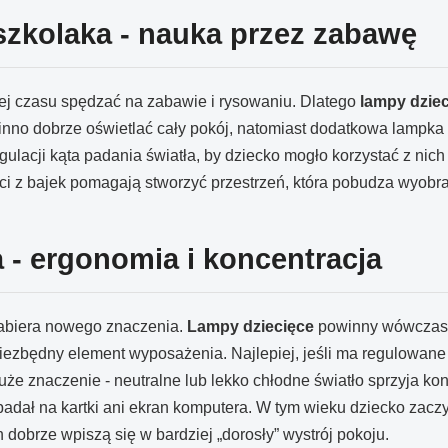
szkolaka - nauka przez zabawę
j czasu spędzać na zabawie i rysowaniu. Dlatego
lampy dzie
inno dobrze oświetlać cały pokój, natomiast dodatkowa lampka
lacji kąta padania światła, by dziecko mogło korzystać z nich 
aci z bajek pomagają stworzyć przestrzeń, która pobudza wyobr
 - ergonomia i koncentracja
nabiera nowego znaczenia.
Lampy dziecięce
powinny wówczas s
niezbędny element wyposażenia. Najlepiej, jeśli ma regulowane
uże znaczenie - neutralne lub lekko chłodne światło sprzyja ko
padał na kartki ani ekran komputera. W tym wieku dziecko zaczy
 dobrze wpiszą się w bardziej „dorosły” wystrój pokoju.