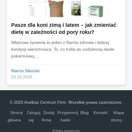
Pasze dla koni zimą i latem – jak zmieniać
dietę w zależności od pory roku?
Właściwe żywienie to jeden z filarów zdrowia i dobrej
kondycji wierzchowca. To, co trafia do codziennej dawki
pokarmowej,...
Marcin Sikorski
03.10.2025
© 2025 Axelbaz Centrum Firm. Wszelkie prawa zastrzeżone.
Strona
Zaloguj
Dodaj
Przypomnij
Blog
Kontakt
Mapa
główna
się
firmę
hasło
strony
Polityka prywatności