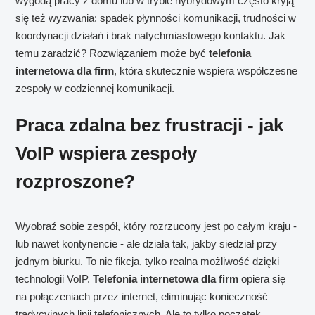
wygodą pracy z domu lub w trybie hybrydowym często kryją
się też wyzwania: spadek płynności komunikacji, trudności w
koordynacji działań i brak natychmiastowego kontaktu. Jak
temu zaradzić? Rozwiązaniem może być
telefonia
internetowa dla firm
, która skutecznie wspiera współczesne
zespoły w codziennej komunikacji.
Praca zdalna bez frustracji - jak
VoIP wspiera zespoły
rozproszone?
Wyobraź sobie zespół, który rozrzucony jest po całym kraju -
lub nawet kontynencie - ale działa tak, jakby siedział przy
jednym biurku. To nie fikcja, tylko realna możliwość dzięki
technologii VoIP.
Telefonia internetowa dla firm
opiera się
na połączeniach przez internet, eliminując konieczność
tradycyjnych linii telefonicznych. Ale to tylko początek.