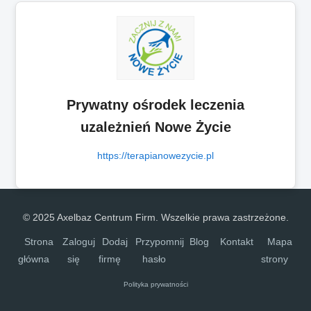
Prywatny ośrodek leczenia
uzależnień Nowe Życie
https://terapianowezycie.pl
© 2025 Axelbaz Centrum Firm. Wszelkie prawa zastrzeżone.
Strona
Zaloguj
Dodaj
Przypomnij
Blog
Kontakt
Mapa
główna
się
firmę
hasło
strony
Polityka prywatności