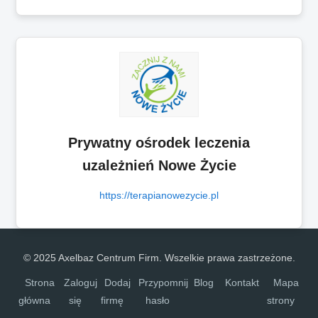
Prywatny ośrodek leczenia
uzależnień Nowe Życie
https://terapianowezycie.pl
© 2025 Axelbaz Centrum Firm. Wszelkie prawa zastrzeżone.
Strona
Zaloguj
Dodaj
Przypomnij
Blog
Kontakt
Mapa
główna
się
firmę
hasło
strony