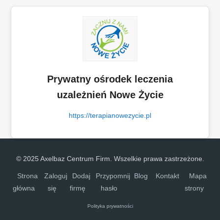
Prywatny ośrodek leczenia
uzależnień Nowe Życie
https://terapianowezycie.pl
© 2025 Axelbaz Centrum Firm. Wszelkie prawa zastrzeżone.
Strona
Zaloguj
Dodaj
Przypomnij
Blog
Kontakt
Mapa
główna
się
firmę
hasło
strony
Polityka prywatności