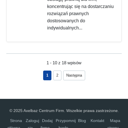
koncentrując się na dostarczaniu
rozwiązań prawnych
dostosowanych do
indywidualnych...
1 - 10 z 18 wpisów
1
2
Następna
© 2025 Axelbaz Centrum Firm. Wszelkie prawa zastrzeżone.
Strona
Zaloguj
Dodaj
Przypomnij
Blog
Kontakt
Mapa
główna
się
firmę
hasło
strony