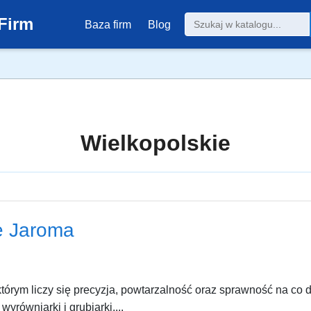
Firm
Baza firm
Blog
Wielkopolskie
e Jaroma
którym liczy się precyzja, powtarzalność oraz sprawność na co 
wyrówniarki i grubiarki,...