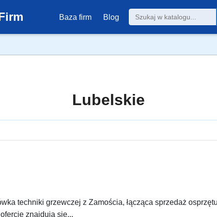
Firm
Baza firm
Blog
Lubelskie
ówka techniki grzewczej z Zamościa, łącząca sprzedaż osprzęt
ofercie znajdują się...