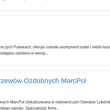
iczych Puławach, oferuje szeroki asortyment luster i mebli ła
dostępne zarówno w wersji...
Krzewów Ozdobnych MarcPol
ych MarcPol zlokalizowana w malowniczym Ostrowie Lubelskim o
dego ogrodu. Specjalność firmy...