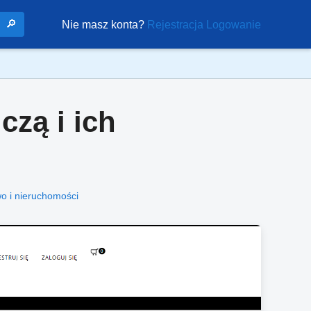
🔎
Nie masz konta?
Rejestracja
Logowanie
czą i ich
o i nieruchomości