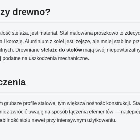
 czy drewno?
ść stelaża, jest materiał. Stal malowana proszkowo to zdecyd
i korozję. Aluminium z kolei jest lżejsze, ale mniej stabilne pr
ilnych. Drewniane
stelaże do stołów
mają swój niepowtarzalny 
ej podatne na uszkodzenia mechaniczne.
czenia
. Im grubsze profile stalowe, tym większa nośność konstrukcji. 
ównież zwrócić uwagę na sposób łączenia elementów — najlepie
tabilność stołu nawet przy intensywnym użytkowaniu.