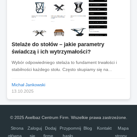
Stelaże do stołów – jakie parametry
świadczą i ich wytrzymałości?
Wybór odpowiedniego stelaża to fundament trwałości i
stabilności każdego stołu. Często skupiamy się na...
Michał Jankowski
13.10.2025
© 2025 Axelbaz Centrum Firm. Wszelkie prawa zastrzeżone.
Strona
Zaloguj
Dodaj
Przypomnij
Blog
Kontakt
Mapa
główna
się
firmę
hasło
strony