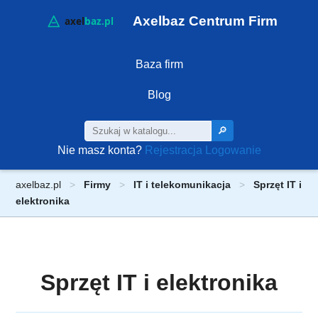
Axelbaz Centrum Firm
Baza firm
Blog
🔎
Nie masz konta?
Rejestracja
Logowanie
axelbaz.pl
Firmy
IT i telekomunikacja
Sprzęt IT i
elektronika
Sprzęt IT i elektronika