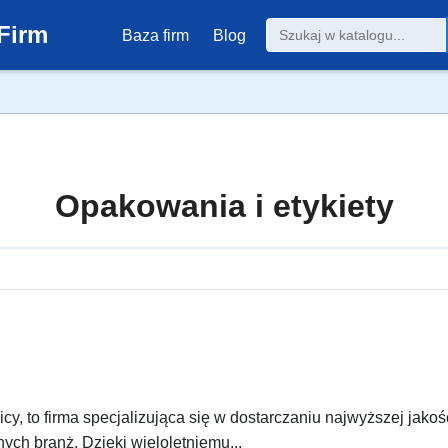
Firm
Baza firm
Blog
Opakowania i etykiety
y, to firma specjalizująca się w dostarczaniu najwyższej jakoś
ych branż. Dzięki wieloletniemu...