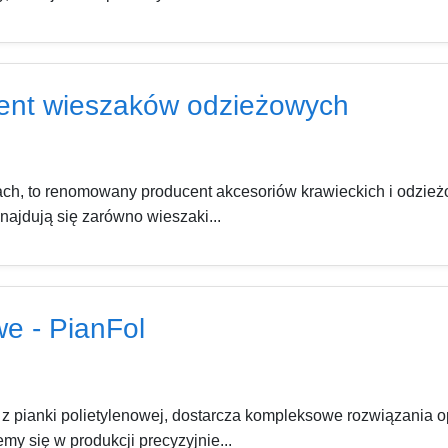
cent wieszaków odzieżowych
cach, to renomowany producent akcesoriów krawieckich i odzie
najdują się zarówno wieszaki...
we - PianFol
w z pianki polietylenowej, dostarcza kompleksowe rozwiązani
my się w produkcji precyzyjnie...