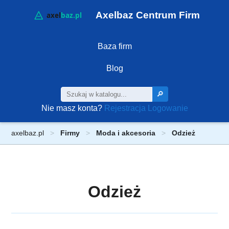
Axelbaz Centrum Firm
Baza firm
Blog
🔎
Nie masz konta?
Rejestracja
Logowanie
axelbaz.pl
Firmy
Moda i akcesoria
Odzież
Odzież