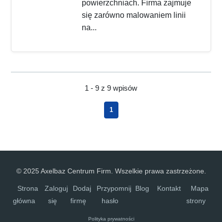
powierzchniach. Firma zajmuje
się zarówno malowaniem linii
na...
1 - 9 z 9 wpisów
1
© 2025 Axelbaz Centrum Firm. Wszelkie prawa zastrzeżone.
Strona
Zaloguj
Dodaj
Przypomnij
Blog
Kontakt
Mapa
główna
się
firmę
hasło
strony
Polityka prywatności