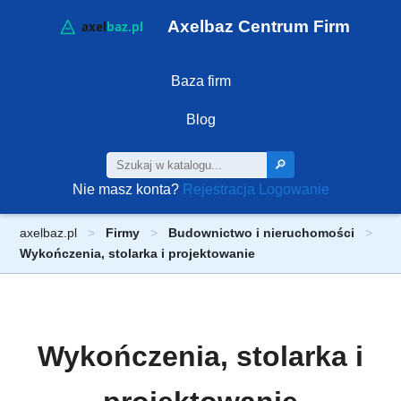
Axelbaz Centrum Firm
Baza firm
Blog
🔎
Nie masz konta?
Rejestracja
Logowanie
axelbaz.pl
Firmy
Budownictwo i nieruchomości
Wykończenia, stolarka i projektowanie
Wykończenia, stolarka i