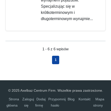
wynajmem pojazdów.
Specjalizując się w
krótkoterminowym i
długoterminowym wynajmie...
1 - 6 z 6 wpisów
1
© 2025 Axelbaz Centrum Firm. Wszelkie prawa zastrzeżone.
Strona
Zaloguj
Dodaj
Przypomnij
Blog
Kontakt
Mapa
główna
się
firmę
hasło
strony